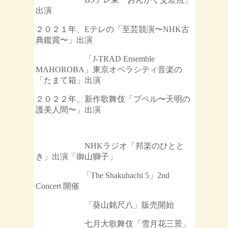
出演
２０２１年、
Eテレの「至芸競演〜NHK古
典鑑賞〜」出演
「J-TRAD Ensemble
MAHOROBA」
東京オペラシティ音楽の
「たまて箱」出演
２０２２年、新作歌舞伎「プペル〜天明の
護美人間〜」出演
NHKラジオ「邦楽のひとと
き」出演「御山獅子」
「The Shakuhachi 5」2nd
Concert 開催
「葵山銘尺八」販売開始
七月大歌舞伎「雪月花三景」