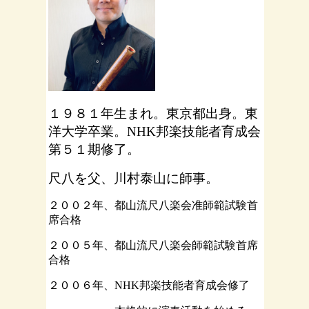
１９８１年生まれ。東京都出身。東
洋大学卒業。NHK邦楽技能者育成会
第５１期修了。
尺八を父、川村泰山に師事。
２００２年、都山流尺八楽会准師範試験首
席合格
２００５年、都山流尺八楽会師範試験首席
合格
２００６年、NHK邦楽技能者育成会修了