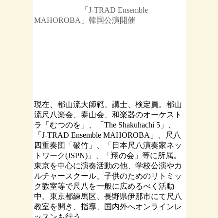
「J-TRAD Ensemble
MAHOROBA」韓国公演開催
現在、都山流大師範、講士、検定員。都山
流尺八楽会、泰山会、和楽器のオーケスト
ラ「むつのを」、「The Shakuhachi 5」、
「J-TRAD Ensemble MAHOROBA」、尺八
四重奏団「破竹」、「日本尺八演奏家ネッ
トワーク(JSPN)」、「翔の会」等に所属。
東京を中心に演奏活動の他、学校公演やカ
ルチャースクール、子供のためのリトミッ
ク教室等で尺八を一般に広めるべく活動
中。東京都練馬区、長野県伊那市にて尺八
教室を開き、指導、国内外へオンラインレ
ッスンも行う
。