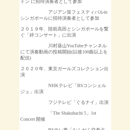
ドン に招待演奏者として参加
アジアン笛フェスティバルin
シンガポールに招待演奏者として参加
２０１９年、陸前高田とシンガポールを繋
ぐ「絆コンサート」に出演
川村葵山YouTubeチャンネル
にて演奏動画の投稿開始(以後100曲以上を
配信)
２０２０年、東京ガールズコレクション出
演
NHKテレビ「BSコンシェル
ジュ」出演
フジテレビ「ぐるナイ」出演
「The Shakuhachi 5」1st
Concert 開催
BSテレ東「おんがく交差点」