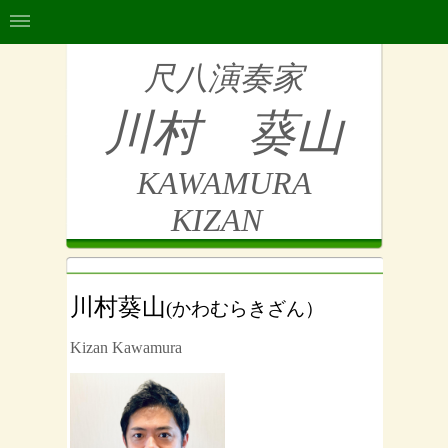
尺八演奏家
川村 葵山
KAWAMURA
KIZAN
川村葵山
(かわむらきざん）
Kizan Kawamura