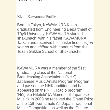
Kizan Kawamura Profile
Born in Tokyo, KAWAMURA Kizan
graduated from Engineering Department of
Tōyō University. KAWAMURA studied
shakuhachi with his father KAWAMURA
Taizan and received his master licenses
jun
shihan
and
shihan
with honours from the
Tozan Gakkai School of Shakuhachi.
KAWAMURA was a member of the 51st
graduating class of the National
Broadcasting Association’s (NHK)
Japanese Music Artists Program Program
and passed the NHK audition, and has
appeared on the NHK Radio program
‘Hōgaku Hitotoki’ (A Moment of Japanese
Music). In 2009 he received the Grand Prize
at the 15th Kumamoto All-Japan Traditional
Music Competition as well as the Culture