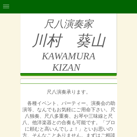
尺八演奏家
川村 葵山
KAWAMURA
KIZAN
尺八演奏承ります。
各種イベント、パーティー、演奏会の助
演等、なんでもお気軽にご用命下さい。尺
八独奏、尺八多重奏、お琴や三味線と尺
八、他洋楽器との合奏も可能です。「プロ
に頼むと高いんでしょ！」といお思いの
方、そんなことありません。まずはご相談